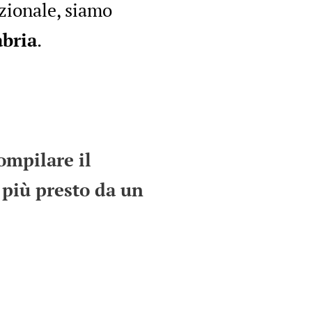
azionale, siamo
abria
.
ompilare il
 più presto da un