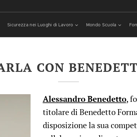
Sicurezza nei Luoghi di Lavoro
Mondo Scuola
For
ARLA CON BENEDET
Alessandro Benedetto
, f
titolare di Benedetto Form
disposizione la sua compet