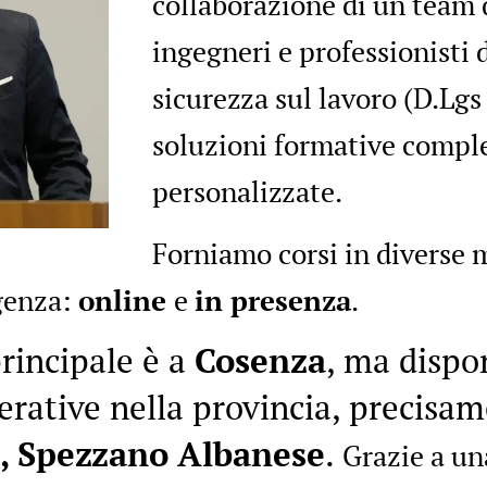
collaborazione di un team q
ingegneri e professionisti d
sicurezza sul lavoro (D.Lgs 
soluzioni formative compl
personalizzate.
Forniamo corsi in diverse 
igenza:
online
e
in presenza
.
rincipale è a
Cosenza
, ma dispo
perative nella provincia, precisa
, Spezzano Albanese
.
Grazie a un