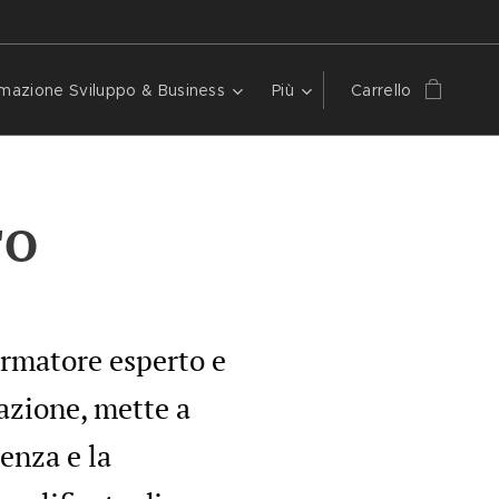
mazione Sviluppo & Business
Più
Carrello
TO
ormatore esperto e
azione, mette a
enza e la