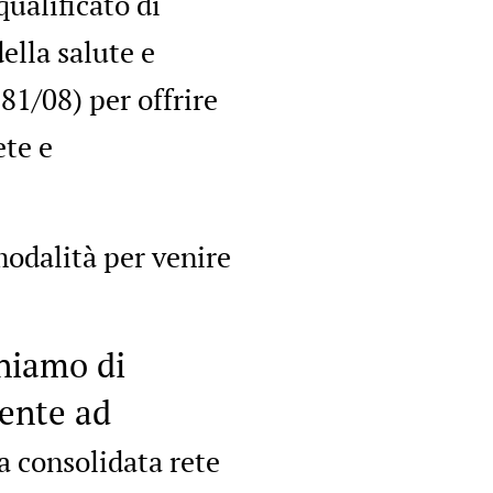
ualificato di
ella salute e
81/08) per offrire
ete e
modalità per venire
niamo di
mente ad
a consolidata rete