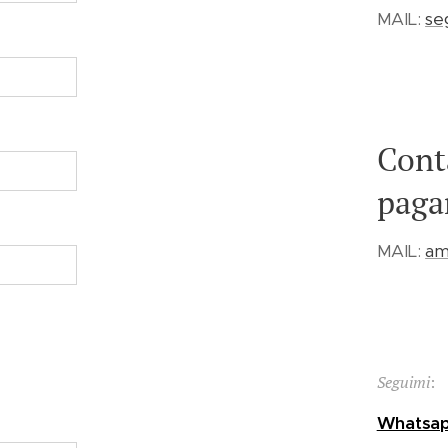
MAIL:
se
Conta
paga
MAIL:
am
Seguimi
:
Whatsa