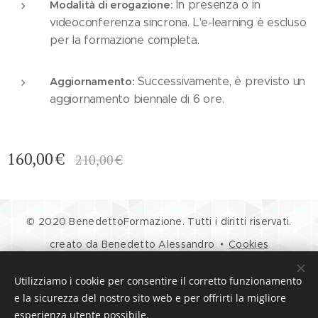
Modalità di erogazione:
In presenza o in
videoconferenza sincrona. L'e-learning è escluso
per la formazione completa.
Aggiornamento:
Successivamente, è previsto un
aggiornamento biennale di 6 ore.
160,00
€
210,00
€
© 2020 BenedettoFormazione. Tutti i diritti riservati.
creato da Benedetto Alessandro
Cookies
Lingue
Utilizziamo i cookie per consentire il corretto funzionamento
Italiano
English
e la sicurezza del nostro sito web e per offrirti la migliore
esperienza utente possibile.