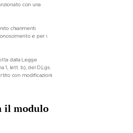
anzionato con una
nito chiarimenti
riconoscimento e per i
dotta dalla Legge
 1, lett. b), del D.Lgs.
rtito con modificazioni
a il modulo