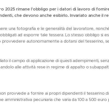
 2025 rimane l'obbligo per i datori di lavoro di fornire 
denti, che devono anche esibirlo. Invariato anche il r
ere una fotografia e le generalità del lavoratore, nonché 
 obbligati ad esporre tale tessera. Lo stesso obbligo si es
no provvedere autonomamente a dotarsi del tesserino, 
liato il campo di applicazione di questi adempimenti, senza
egandolo alle attività rese in regime di appalto o subappalt
on provvede a fornire ai propri dipendenti il tesserino d
e amministrativa pecuniaria che varia da 100 a 500 euro 