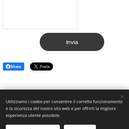
Invia
Share
Utilizziamo i cookie per consentire il corretto funzionamento
© 2020 BenedettoFormazione. Tutti i diritti riservati.
e la sicurezza del nostro sito web e per offrirti la migliore
creato da Benedetto Alessandro
Cookies
esperienza utente possibile.
Lingue