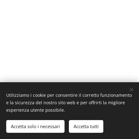
Utilizziamo i cookie per consentire il corretto funzionamento
© 2020 BenedettoFormazione. Tutti i diritti riservati.
e la sicurezza del nostro sito web e per offrirti la migliore
creato da Benedetto Alessandro
Cookies
esperienza utente possibile.
Lingue
Accetta solo i necessari
Accetta tutti
Italiano
English