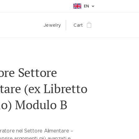
EN
Jewelry
Cart
re Settore
are (ex Libretto
io) Modulo B
ratore nel Settore Alimentare –
prire argomenti più avanzati e