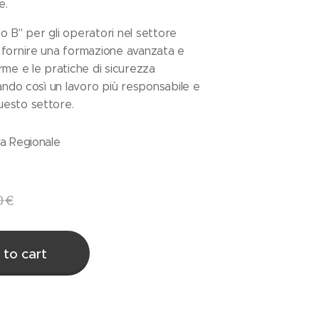
e.
dulo B" per gli operatori nel settore
 fornire una formazione avanzata e
orme e le pratiche di sicurezza
tando così un lavoro più responsabile e
uesto settore.
va Regionale
0
€
 to cart