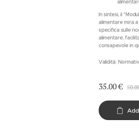
alimentar
In sintesi, il "Mo
alimentare mira a
specifica sulle n
alimentare, facili
consapevole in q
Validità: Normati
35.00
€
50.0
Add