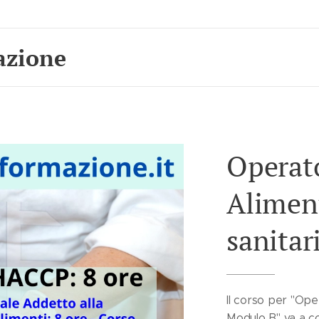
azione
Operato
Aliment
sanitar
Il corso per "Ope
Modulo B" va a co