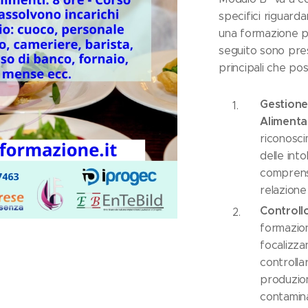
specifici riguarda
una formazione p
seguito sono pre
principali che p
Gestione 
Alimenta
riconosci
delle into
comprensi
relazione 
Controllo
formazion
focalizza
controllar
produzion
contamin