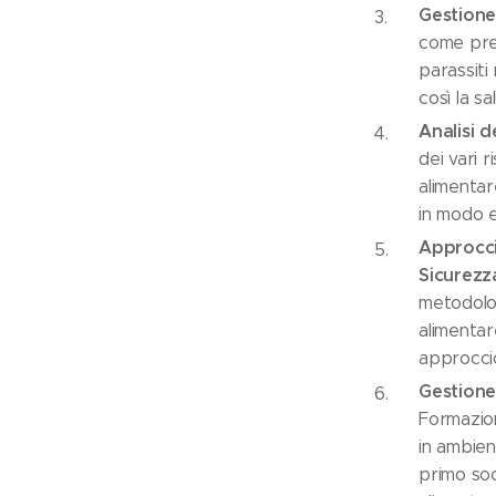
Gestione 
come prev
parassiti
così la s
Analisi d
dei vari r
alimentar
in modo e
Approcci
Sicurezz
metodolo
alimenta
approccio
Gestione
Formazio
in ambien
primo soc