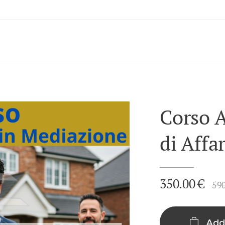
Corso 
di Affa
350.00
€
59
Add