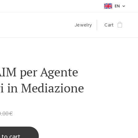
EN
Jewelry
Cart
AIM per Agente
ri in Mediazione
0.00
€
 to cart