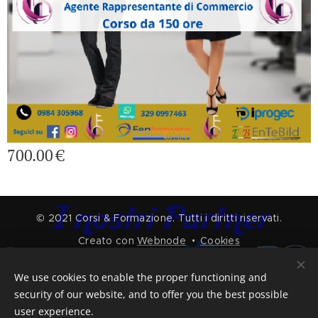
700.00
€
© 2021 Corsi & Formazione. Tutti i diritti riservati.
Creato con
Webnode
Cookies
Languages
We use cookies to enable the proper functioning and
Italiano
English
security of our website, and to offer you the best possible
user experience.