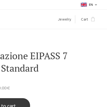
EN
Jewelry
Cart
cazione EIPASS 7
 Standard
0.00
€
 to cart