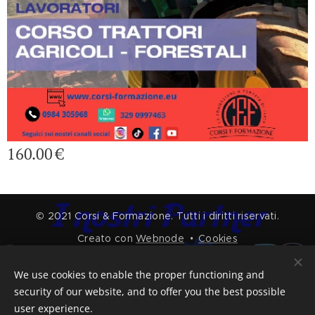
160.00
€
© 2021 Corsi & Formazione. Tutti i diritti riservati.
Creato con
Webnode
Cookies
Languages
We use cookies to enable the proper functioning and
Italiano
English
security of our website, and to offer you the best possible
user experience.