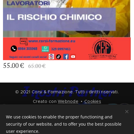
55.00
€
65.00
€
© 2021 Corsi & Formazione. Tutti i diritti riservati.
Creato con
Webnode
Cookies
Languages
We use cookies to enable the proper functioning and
Italiano
English
security of our website, and to offer you the best possible
user experience.