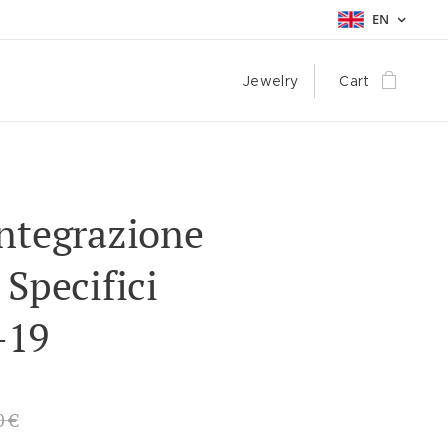
EN
Jewelry
Cart
ntegrazione
 Specifici
-19
0
€